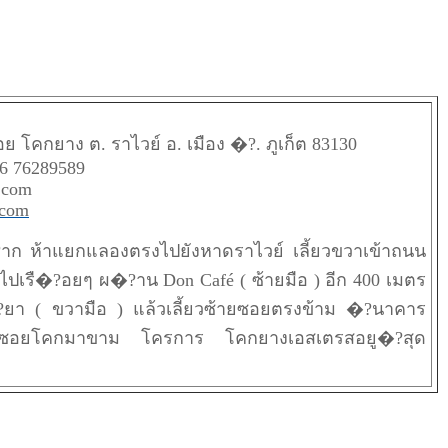
ย โคกยาง ต. ราไวย์ อ. เมือง �?. ภูเก็ต 83130
66 76289589
.com
.com
าก ห้าแยกแลองตรงไปยังหาดราไวย์ เลี้ยวขวาเข้าถนน
เรื�?อยๆ ผ�?าน Don Café ( ซ้ายมือ ) อีก 400 เมตร
?ยา ( ขวามือ ) แล้วเลี้ยวซ้ายซอยตรงข้าม �?นาคาร
ลุซอยโคกมาขาม โครการ โคกยางเอสเตรสอยู�?สุด