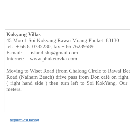
Kokyang Villas
45 Moo 1 Soi Kokyang Rawai Muang Phuket 83130
tel. + 66 810782230, fax + 66 76289589
E-mail: island.shi@gmail.com
Internet:
www.phuketovka.com
Moving to Wiset Road (from Chalong Circle to Rawai Beac
Road (Naiharn Beach) drive pass from Don café on right
( right hand side ) then turn left to Soi KokYang. Our 
meters.
вернуться назад